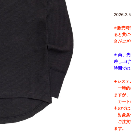
2026.2.
※
販売時
ると共に
合がござ
※ 尚、
差し上げ
時間での
※システ
一時的に
ますが、
カートに
ものでは
対象条件
ご注文後
ます。