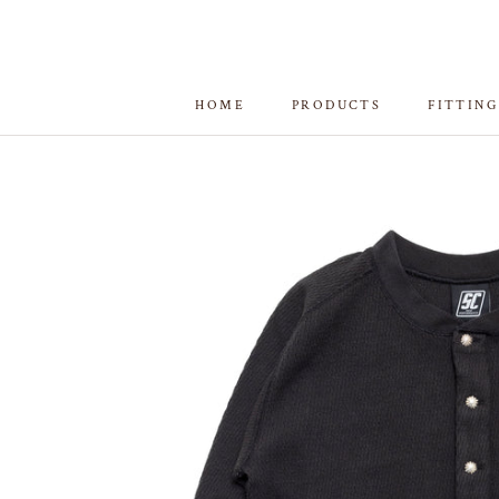
ス
キ
ッ
プ
HOME
PRODUCTS
FITTING
し
HOME
FITTING
て
コ
ン
テ
ン
ツ
に
移
動
す
る