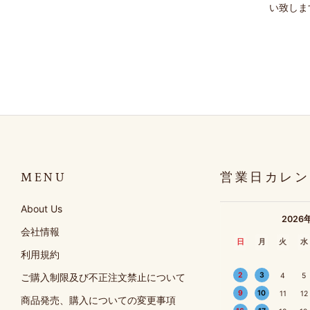
い致しま
MENU
営業日カレン
About Us
2026
会社情報
日
月
火
水
利用規約
2
3
ご購入制限及び不正注文禁止について
4
5
9
10
11
12
商品発売、購入についての変更事項