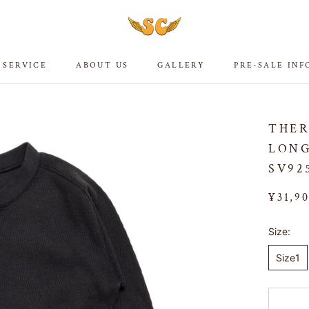
 SERVICE
ABOUT US
GALLERY
PRE-SALE IN
 SERVICE
ABOUT US
GALLERY
PRE-SALE IN
THE
LONG
SV92
¥31,9
Size:
Size1