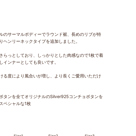
ルのサーマルボディーでラウンド裾、長めのリブが特
りヘンリーネックタイプを追加しました。
さらっとしており、しっかりとした肉感なので
1
枚で着
しインナーとしても良いです。
ける度により風合いが増し、より長くご愛用いただけ
ボタンを全てオリジナルのSilver925コンチョボタンを
スペシャルな1枚
Size1
Size2
Size3