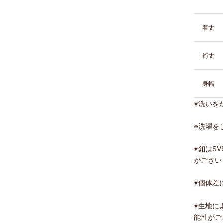
着丈
裄丈
身幅
※
洗いを
※洗濯を
※釦はS
がござい
※
個体差
※生地に
能性がご