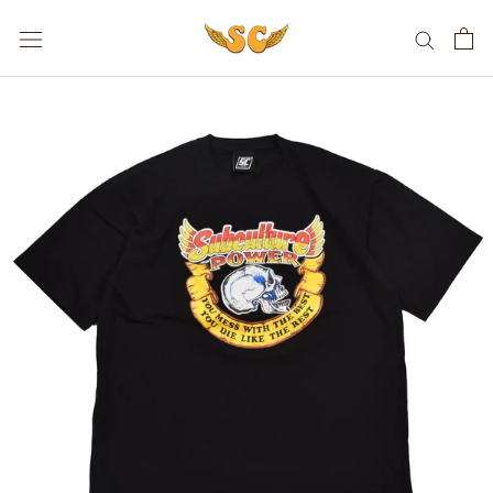
ス
キ
ッ
プ
し
て
コ
ン
テ
ン
ツ
に
移
動
す
る