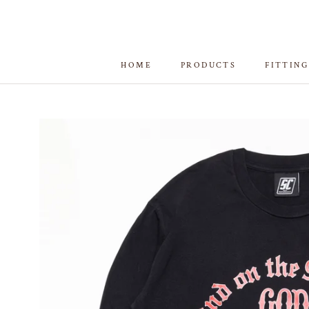
ス
キ
ッ
プ
HOME
PRODUCTS
FITTING
し
HOME
FITTING
て
コ
ン
テ
ン
ツ
に
移
動
す
る