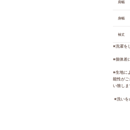
肩幅
身幅
袖丈
※洗濯を
※
個体差
※生地に
能性がご
い致しま
※
洗いを