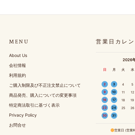
MENU
営業日カレン
About Us
2026
会社情報
日
月
火
水
利用規約
2
3
ご購入制限及び不正注文禁止について
4
5
9
10
11
12
商品発売、購入についての変更事項
16
17
18
19
特定商法取引に基づく表示
23
24
25
26
Privacy Policy
30
31
お問合せ
営業日 (営業時