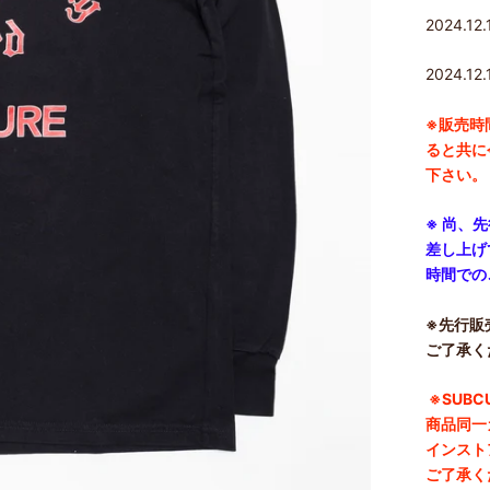
2024.1
2024.12.
※
販売時
ると共に
下さい。
※ 尚、
差し上げ
時間での
※先行販
ご了承く
※SUBC
商品同一
インスト
ご了承く