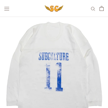
ス
キ
ッ
プ
し
て
コ
ン
テ
ン
ツ
に
移
動
す
る