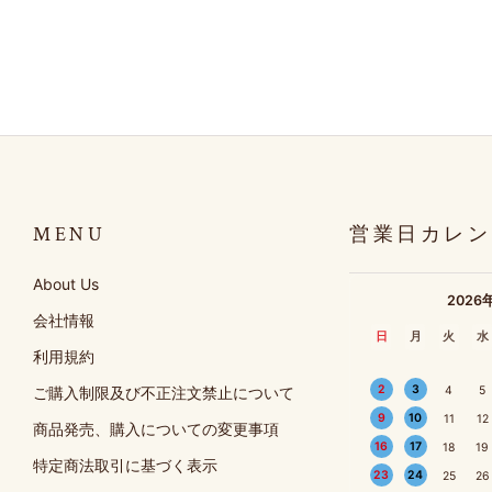
MENU
営業日カレン
About Us
2026
会社情報
日
月
火
水
利用規約
2
3
ご購入制限及び不正注文禁止について
4
5
9
10
11
12
商品発売、購入についての変更事項
16
17
18
19
特定商法取引に基づく表示
23
24
25
26