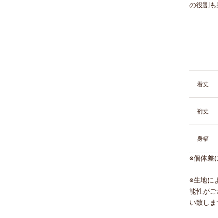
の役割も
着丈
裄丈
身幅
※
個体差
※生地に
能性がご
い致しま