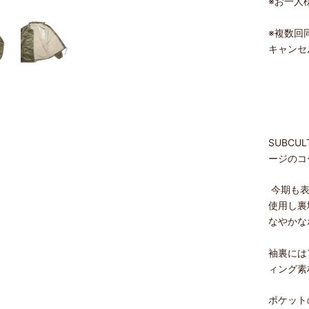
※
お一人
※複数回
キャンセ
SUBC
ージのコ
今期も表
使用し裏
なやかな
袖裏には
ィング素
ポケット