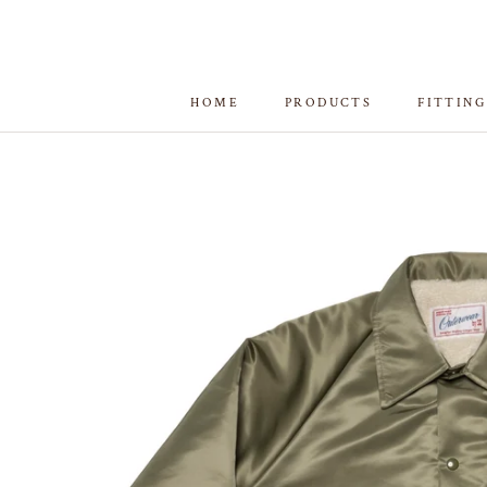
ス
キ
ッ
プ
HOME
PRODUCTS
FITTING
し
HOME
FITTING
て
コ
ン
テ
ン
ツ
に
移
動
す
る