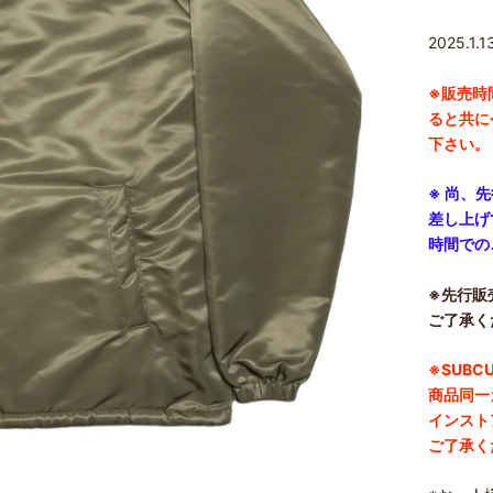
2025.1.
※
販売時
ると共に
下さい。
※ 尚、
差し上げ
時間での
※先行販
ご了承く
※SUBC
商品同一
インスト
ご了承く