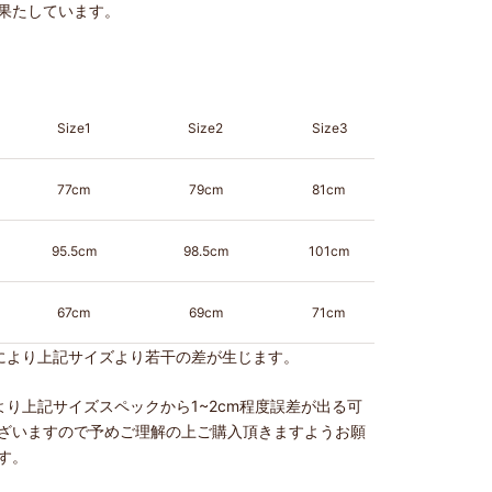
果たしています。
Size1
Size2
Size3
77cm
79cm
81cm
95.5cm
98.5cm
101cm
67cm
69cm
71cm
により上記サイズより若干の差が生じます。
より上記サイズスペックから1~2cm程度誤差が出る可
ざいますので予めご理解の上ご購入頂きますようお願
す。