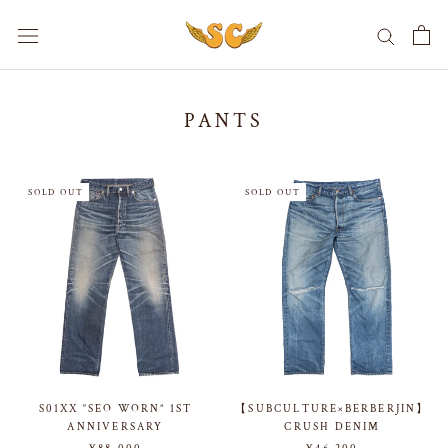
ス
キ
ッ
プ
し
PANTS
て
コ
ン
テ
SOLD OUT
SOLD OUT
ン
ツ
に
移
動
す
る
S01XX “SEO WORN” 1ST
【SUBCULTURE×BERBERJIN】
ANNIVERSARY
CRUSH DENIM