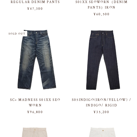
REGULAR DENIM PANTS
S01XX SEOWORN（DENIM
PANTS）IRON
¥47,300
¥60,500
SOLD OUT
SC× MADNESS S01XX SEO
S05INDIGO(IRON/YELLOW) /
WORN
INDIGO/ RIGID
¥96,800
¥35,200