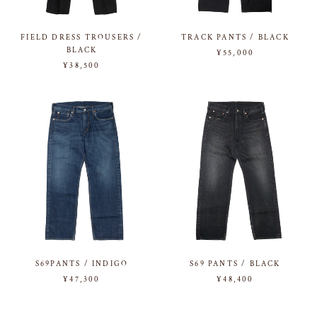
FIELD DRESS TROUSERS /
TRACK PANTS / BLACK
BLACK
¥55,000
¥38,500
S69PANTS / INDIGO
S69 PANTS / BLACK
¥47,300
¥48,400