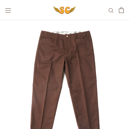
ス
キ
ッ
プ
し
て
コ
ン
テ
ン
ツ
に
移
動
す
る