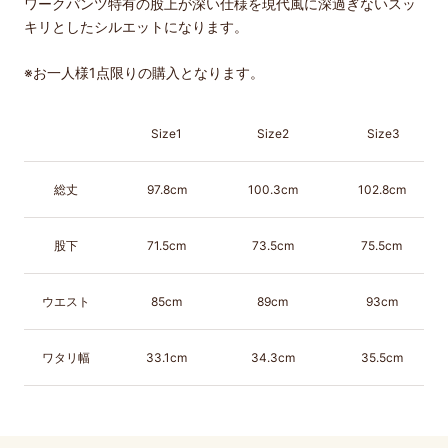
ワークパンツ特有の股上が深い仕様を現代風に深過ぎないスッ
キリとしたシルエットになります。
※
お一人様
1
点限りの購入となります。
Size1
Size2
Size3
総丈
97.8cm
100.3cm
102.8cm
股下
71.5cm
73.5cm
75.5cm
ウエスト
85cm
89cm
93cm
ワタリ幅
33.1cm
34.3cm
35.5cm