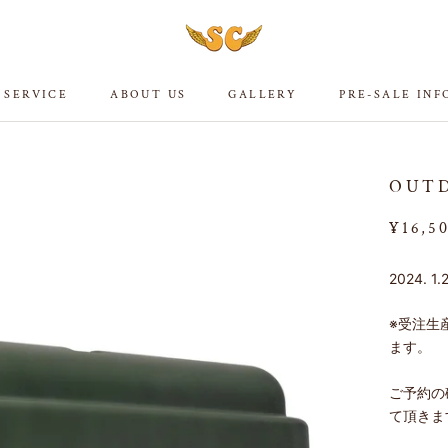
 SERVICE
ABOUT US
GALLERY
PRE-SALE IN
 SERVICE
ABOUT US
GALLERY
PRE-SALE IN
OUT
¥16,5
2024. 1
※受注生
ます。
ご予約の
て頂きま