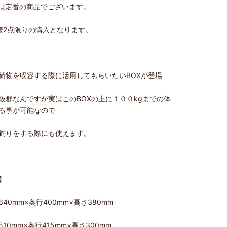
は定番の商品でございます。
様2
点限りの購入となります。
荷物を収容する際に活用してもらいたいBOXが登場
抜群なんですが実はこのBOXの上に１００kgまでの体
る事が可能なので
釣りをする際にも使えます。
】
40mm×奥行400mm×高さ380mm
10mm×奥行415mm×高さ300mm