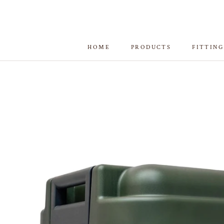
ス
キ
ッ
プ
HOME
PRODUCTS
FITTING
し
HOME
FITTING
て
コ
ン
テ
ン
ツ
に
移
動
す
る