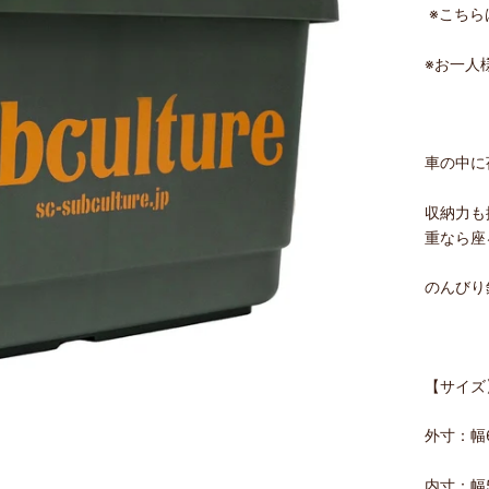
※こちら
※
お一人
車の中に
収納力も
重なら座
のんびり
【サイズ
外寸：幅6
内寸：幅5