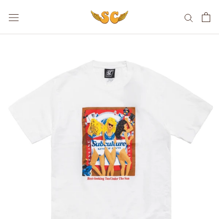
ス
キ
ッ
プ
し
て
コ
ン
テ
ン
ツ
に
移
動
す
る